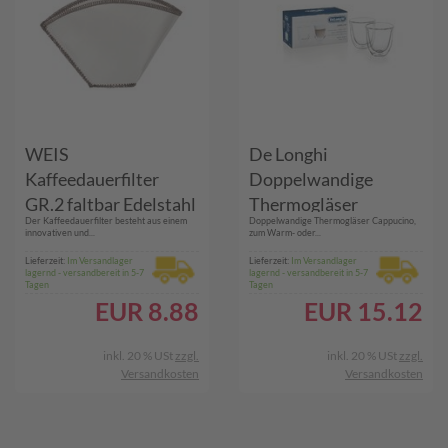
WEIS
De Longhi
Kaffeedauerfilter
Doppelwandige
GR.2 faltbar Edelstahl
Thermogläser
Der Kaffeedauerfilter besteht aus einem
Doppelwandige Thermogläser Cappucino,
Cappucino
innovativen und...
zum Warm- oder...
Lieferzeit:
Im Versandlager
Lieferzeit:
Im Versandlager
lagernd - versandbereit in 5-7
lagernd - versandbereit in 5-7
Tagen
Tagen
EUR
8.88
EUR
15.12
inkl. 20 % USt
zzgl.
inkl. 20 % USt
zzgl.
Versandkosten
Versandkosten