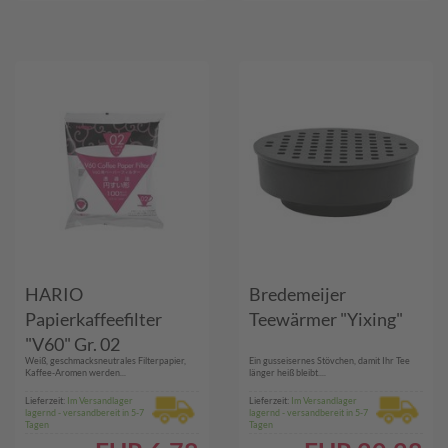
HARIO
Bredemeijer
Papierkaffeefilter
Teewärmer "Yixing"
"V60" Gr. 02
Weiß, geschmacksneutrales Filterpapier,
Ein gusseisernes Stövchen, damit Ihr Tee
Kaffee-Aromen werden...
länger heiß bleibt....
Lieferzeit:
Im Versandlager
Lieferzeit:
Im Versandlager
lagernd - versandbereit in 5-7
lagernd - versandbereit in 5-7
Tagen
Tagen