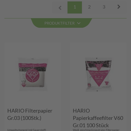
Next
1
2
3
Prev
PRODUKTFILTER
HARIO Filterpapier
HARIO
Gr.03 (100Stk.)
Papierkaffeefilter V60
Gr.01 100 Stück
Umweltschonend (mit Sauerstoff)
Weiß, geschmacksneutrales Filterpapier,