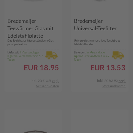
Bredemeijer
Bredemeijer
Teewärmer Glas mit
Universal-Teefilter
Edelstahlplatte
Das Teelicht aus hitzebeständigem Glas
Universelles feinmaschiges Teesieb aus
passt perfekt zur...
Edelstahl für die...
Lieferzeit:
Im Versandlager
Lieferzeit:
Im Versandlager
lagernd - versandbereit in 5-7
lagernd - versandbereit in 5-7
Tagen
Tagen
EUR
18.95
EUR
13.53
inkl. 20 % USt
zzgl.
inkl. 20 % USt
zzgl.
Versandkosten
Versandkosten