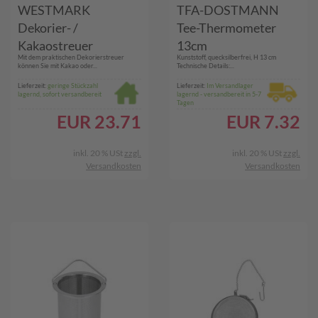
WESTMARK
TFA-DOSTMANN
Dekorier- /
Tee-Thermometer
Kakaostreuer
13cm
Mit dem praktischen Dekorierstreuer
Kunststoff, quecksilberfrei, H 13 cm
können Sie mit Kakao oder...
Technische Details:...
Lieferzeit:
geringe Stückzahl
Lieferzeit:
Im Versandlager
lagernd, sofort versandbereit
lagernd - versandbereit in 5-7
Tagen
EUR
23.71
EUR
7.32
inkl. 20 % USt
zzgl.
inkl. 20 % USt
zzgl.
Versandkosten
Versandkosten