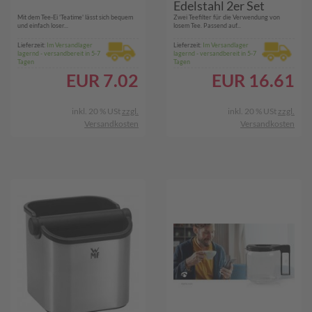
Edelstahl 2er Set
Mit dem Tee-Ei 'Teatime' lässt sich bequem
Zwei Teefilter für die Verwendung von
und einfach loser...
losem Tee. Passend auf...
Lieferzeit:
Im Versandlager
Lieferzeit:
Im Versandlager
lagernd - versandbereit in 5-7
lagernd - versandbereit in 5-7
Tagen
Tagen
EUR
7.02
EUR
16.61
inkl. 20 % USt
zzgl.
inkl. 20 % USt
zzgl.
Versandkosten
Versandkosten