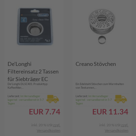
De'Longhi
Creano Stövchen
Filtereinsatz 2 Tassen
für Siebträger EC
De’Longhi DLSC401. Produkttyp:
Ein Edelstahl Stövchen zum Warmhalten
Kaffeefilter,...
von Teekannen,...
Lieferzeit:
Im Versandlager
Lieferzeit:
Im Versandlager
lagernd - versandbereit in 5-7
lagernd - versandbereit in 5-7
Tagen
Tagen
EUR
7.74
EUR
11.34
inkl. 20 % USt
zzgl.
inkl. 20 % USt
zzgl.
Versandkosten
Versandkosten