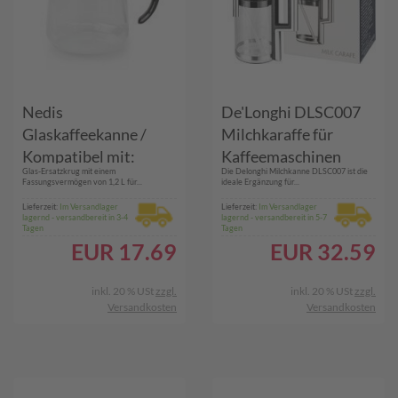
Nedis
De'Longhi DLSC007
Glaskaffeekanne /
Milchkaraffe für
Kompatibel mit:
Kaffeemaschinen
Glas-Ersatzkrug mit einem
Die Delonghi Milchkanne DLSC007 ist die
Moccamaster K / KB/
Fassungsvermögen von 1,2 L für...
ideale Ergänzung für...
1 0PL / Excellent 10S /
Lieferzeit:
Im Versandlager
Lieferzeit:
Im Versandlager
lagernd - versandbereit in 3-4
lagernd - versandbereit in 5-7
1.2 l / Schwarz
Tagen
Tagen
EUR
17.69
EUR
32.59
inkl. 20 % USt
zzgl.
inkl. 20 % USt
zzgl.
Versandkosten
Versandkosten