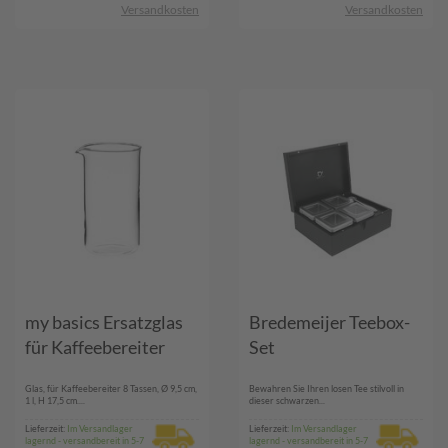
Versandkosten
Versandkosten
my basics Ersatzglas
Bredemeijer Teebox-
für Kaffeebereiter
Set
Glas, für Kaffeebereiter 8 Tassen, Ø 9,5 cm,
Bewahren Sie Ihren losen Tee stilvoll in
1 l, H 17,5 cm....
dieser schwarzen...
Lieferzeit:
Im Versandlager
Lieferzeit:
Im Versandlager
lagernd - versandbereit in 5-7
lagernd - versandbereit in 5-7