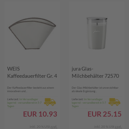
WEIS
jura Glas-
Kaffeedauerfilter Gr. 4
Milchbehälter 72570
Der Kaffeedauerfilter besteht aus einem
Der Glas-Milchbehälter ist unverzichtbar
innovativen und...
als ideale Ergänzung...
Lieferzeit:
Im Versandlager
Lieferzeit:
Im Versandlager
lagernd - versandbereit in 5-7
lagernd - versandbereit in 5-7
Tagen
Tagen
EUR
10.93
EUR
25.15
inkl. 20 % USt
zzgl.
inkl. 20 % USt
zzgl.