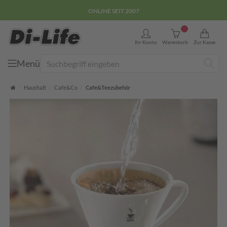
ONLINE SEIT 2007
0
Ihr Konto
Warenkorb
Zur Kasse
Menü
Suche
Startseite
Haushalt
Cafe&Co
Cafe&Teezubehör