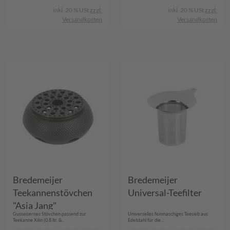
inkl. 20 % USt
zzgl.
inkl. 20 % USt
zzgl.
Versandkosten
Versandkosten
Bredemeijer
Bredemeijer
Teekannenstövchen
Universal-Teefilter
"Asia Jang"
Gusseisernes Stövchen passend zur
Universelles feinmaschiges Teesieb aus
Teekanne Xilin (0,8 ltr. &...
Edelstahl für die...