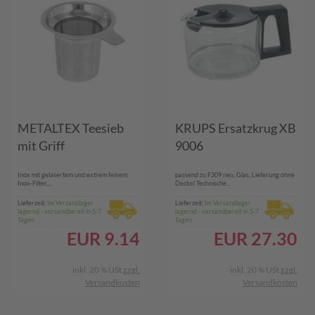
METALTEX Teesieb
KRUPS Ersatzkrug XB
mit Griff
9006
Inox mit gelasertem und extrem feinem
passend zu F309 neu, Glas, Lieferung ohne
Inox-Filter,...
Deckel Technische...
Lieferzeit:
Im Versandlager
Lieferzeit:
Im Versandlager
lagernd - versandbereit in 5-7
lagernd - versandbereit in 5-7
Tagen
Tagen
EUR
9.14
EUR
27.30
inkl. 20 % USt
zzgl.
inkl. 20 % USt
zzgl.
Versandkosten
Versandkosten