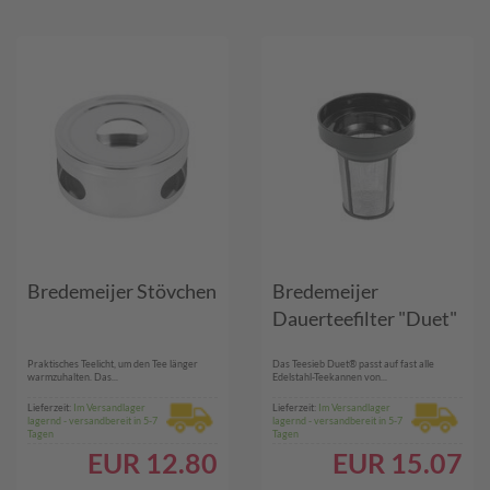
Bredemeijer Stövchen
Bredemeijer
Dauerteefilter "Duet"
Praktisches Teelicht, um den Tee länger
Das Teesieb Duet® passt auf fast alle
warmzuhalten. Das...
Edelstahl-Teekannen von...
Lieferzeit:
Im Versandlager
Lieferzeit:
Im Versandlager
lagernd - versandbereit in 5-7
lagernd - versandbereit in 5-7
Tagen
Tagen
EUR
12.80
EUR
15.07