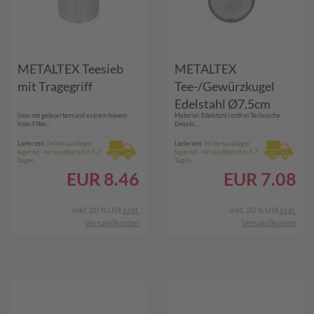
METALTEX Teesieb
METALTEX
mit Tragegriff
Tee-/Gewürzkugel
Edelstahl Ø7,5cm
Inox mit gelasertem und extrem feinem
Material: Edelstahl rostfrei Technische
Inox-Filter,...
Details:...
Lieferzeit:
Im Versandlager
Lieferzeit:
Im Versandlager
lagernd - versandbereit in 5-7
lagernd - versandbereit in 5-7
Tagen
Tagen
EUR
8.46
EUR
7.08
inkl. 20 % USt
zzgl.
inkl. 20 % USt
zzgl.
Versandkosten
Versandkosten