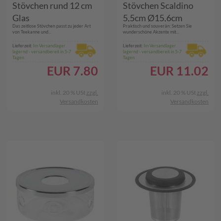
Stövchen rund 12 cm
Stövchen Scaldino
Glas
5,5cm Ø15,6cm
Das zeitlose Stövchen passt zu jeder Art
Praktisch und souverän: Setzen Sie
von Teekanne und...
wunderschöne Akzente mit...
Lieferzeit:
Im Versandlager
Lieferzeit:
Im Versandlager
lagernd - versandbereit in 5-7
lagernd - versandbereit in 5-7
Tagen
Tagen
EUR
7.80
EUR
11.02
inkl. 20 % USt
zzgl.
inkl. 20 % USt
zzgl.
Versandkosten
Versandkosten