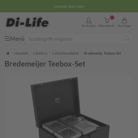
ONLINE SEIT 2007
0
Ihr Konto
Warenkorb
Zur Kasse
Menü
Suche
Startseite
Haushalt
Cafe&Co
Cafe&Teezubehör
Bredemeijer Teebox-Set
Bredemeijer Teebox-Set