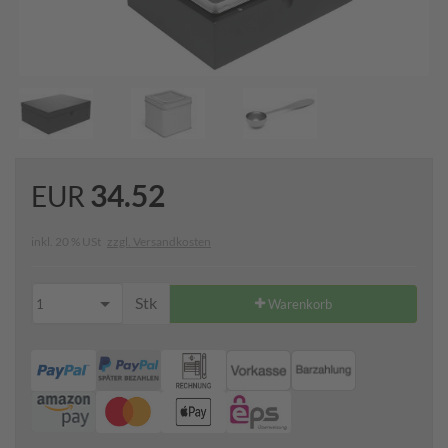
34.52
EUR
inkl. 20 % USt
zzgl. Versandkosten
Stk
1
Warenkorb