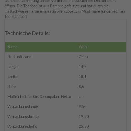
Durch die Vertiefung an der Vorderseite lässt sich der Deckel leicht
öffnen. Die Teedose ist aus Bambus gefertigt und hat durch die
mattschwarze Farbe einen stilvollen Look. Ein Must-have für den echten
Teeliebhaber!
Technische Details:
Name
Wert
Herkunftsland
China
Länge
14,5
Breite
18,1
Höhe
8,5
Maßeinheit für Größenangaben Netto
cm
Verpackungslänge
9,50
Verpackungsbreite
19,50
Verpackungshöhe
25,30