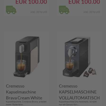
EUR
100.00
EUR
100.00
inkl. 20 % USt
inkl. 20 % USt
Cremesso
Cremesso
Kapselmaschine
KAPSELMASCHINE
Brava Cream White
VOLLAUTOMATISCH
Kapselmaschine, Cremesso Brava, arbeitet
Kapselmaschine,Una Automatic, ist nicht
(UNA AUTOMATIC
immer flüsterleise...
nur ein Genuss fürs...