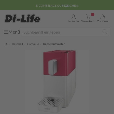
E-COMMERCE GÜTEZEICHEN
0
Ihr Konto
Warenkorb
Zur Kasse
Menü
Suche
Startseite
Haushalt
Cafe&Co
Kapselautomaten