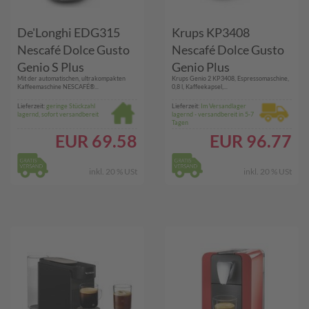
De'Longhi EDG315
Krups KP3408
Nescafé Dolce Gusto
Nescafé Dolce Gusto
Genio S Plus
Genio Plus
Mit der automatischen, ultrakompakten
Krups Genio 2 KP3408, Espressomaschine,
Kaffeemaschine NESCAFÉ®...
0,8 l, Kaffeekapsel,...
Lieferzeit:
geringe Stückzahl
Lieferzeit:
Im Versandlager
lagernd, sofort versandbereit
lagernd - versandbereit in 5-7
Tagen
EUR
69.58
EUR
96.77
inkl. 20 % USt
inkl. 20 % USt