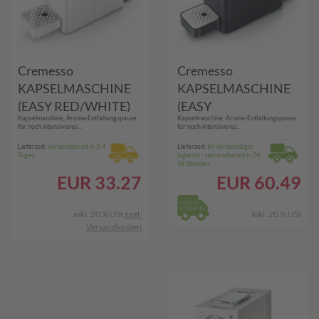
Cremesso
Cremesso
KAPSELMASCHINE
KAPSELMASCHINE
(EASY RED/WHITE)
(EASY
Kapselmaschine, Aroma-Entfaltungspause
Kapselmaschine, Aroma-Entfaltungspause
WITHE/BLACK)
für noch intensiveres...
für noch intensiveres...
Lieferzeit:
versandbereit in 3-4
Lieferzeit:
Im Versandlager
Tagen
lagernd - versandbereit in 24-
48 Stunden
EUR
33.27
EUR
60.49
inkl. 20 % USt
zzgl.
inkl. 20 % USt
Versandkosten