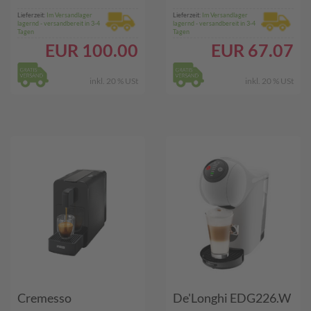
SW)
Lieferzeit:
Im Versandlager
Lieferzeit:
Im Versandlager
lagernd - versandbereit in 3-4
lagernd - versandbereit in 3-4
Tagen
Tagen
EUR
100.00
EUR
67.07
inkl. 20 % USt
inkl. 20 % USt
Cremesso
De'Longhi EDG226.W