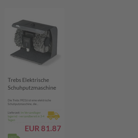
Trebs Elektrische
Schuhputzmaschine
Die Trebs 99216 ist eine elektrische
Schuhputzmaschine, die...
Lieferzeit:
Im Versandlager
lagernd - versandbereit in 3-4
Tagen
EUR
81.87