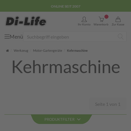
ONLINE SEIT 2007
0
Ihr Konto
Warenkorb
Zur Kasse
Menü
Suche
Startseite
Werkzeug
Motor-Gartengeräte
Kehrmaschine
Kehrmaschine
Seite 1 von 1
PRODUKTFILTER