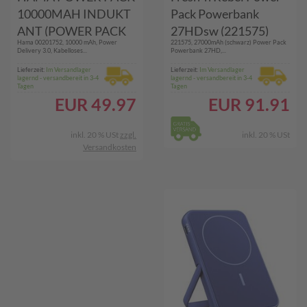
10000MAH INDUKT
Pack Powerbank
ANT (POWER PACK
27HDsw (221575)
Hama 00201752, 10000 mAh, Power
221575, 27000mAh (schwarz) Power Pack
QI2)
Delivery 3.0, Kabelloses...
Powerbank 27HD,...
Lieferzeit:
Im Versandlager
Lieferzeit:
Im Versandlager
lagernd - versandbereit in 3-4
lagernd - versandbereit in 3-4
Tagen
Tagen
EUR
49.97
EUR
91.91
inkl. 20 % USt
zzgl.
inkl. 20 % USt
Versandkosten