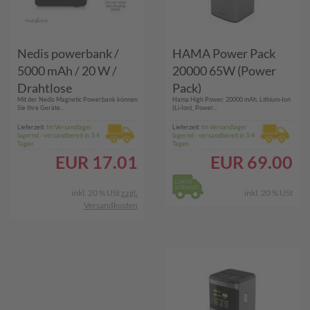
Nedis powerbank /
HAMA Power Pack
5000 mAh / 20 W /
20000 65W (Power
Drahtlose
Pack)
Mit der Nedis Magnetic Powerbank können
Hama High Power, 20000 mAh, Lithium-Ion
Ladestromversorgung
Sie Ihre Geräte...
(Li-Ion), Power...
: 15 W / 1.67 / 2.22 /
Lieferzeit:
Im Versandlager
Lieferzeit:
Im Versandlager
lagernd - versandbereit in 3-4
lagernd - versandbereit in 3-4
3.0 A /
Tagen
Tagen
Geräteausgangsansch
EUR
17.01
EUR
69.00
luss: 1x USB-C™ /
Geräteeingangsanschl
inkl. 20 % USt
zzgl.
inkl. 20 % USt
Versandkosten
uss: 1x USB-C™ /
Lithium-Polymer