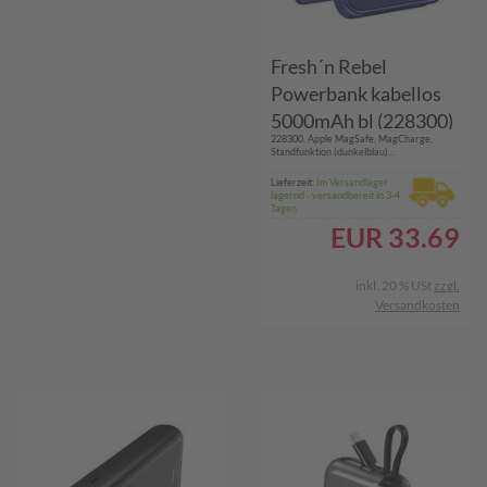
Fresh´n Rebel
Powerbank kabellos
5000mAh bl (228300)
228300, Apple MagSafe, MagCharge,
Standfunktion (dunkelblau)...
Lieferzeit:
Im Versandlager
lagernd - versandbereit in 3-4
Tagen
EUR
33.69
inkl. 20 % USt
zzgl.
Versandkosten