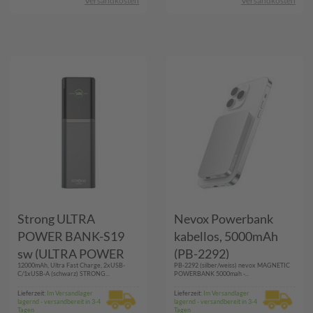
Versandkosten
Versandkosten
Strong ULTRA
Nevox Powerbank
POWER BANK-S19
kabellos, 5000mAh
sw (ULTRA POWER
(PB-2292)
12000mAh, Ultra Fast Charge, 2xUSB-
PB-2292 (silber/weiss) nevox MAGNETIC
BANK-S19)
C/1xUSB-A (schwarz) STRONG...
POWERBANK 5000mah -...
Lieferzeit:
Im Versandlager
Lieferzeit:
Im Versandlager
lagernd - versandbereit in 3-4
lagernd - versandbereit in 3-4
Tagen
Tagen