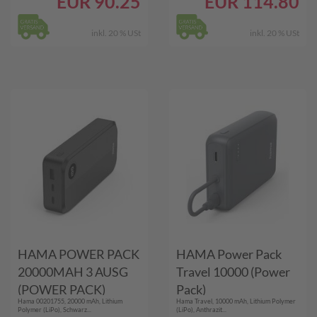
EUR
90.25
EUR
114.80
inkl. 20 % USt
inkl. 20 % USt
HAMA POWER PACK
HAMA Power Pack
20000MAH 3 AUSG
Travel 10000 (Power
(POWER PACK)
Pack)
Hama 00201755, 20000 mAh, Lithium
Hama Travel, 10000 mAh, Lithium Polymer
Polymer (LiPo), Schwarz...
(LiPo), Anthrazit...