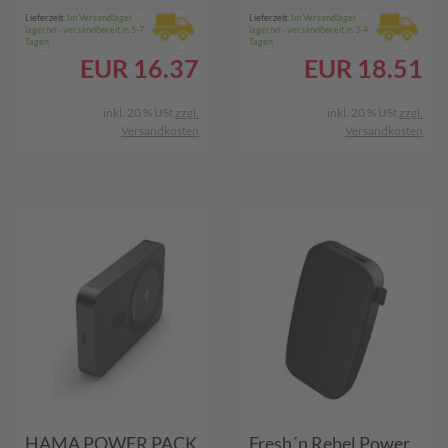
Lieferzeit:
Im Versandlager
Lieferzeit:
Im Versandlager
lagernd - versandbereit in 5-7
lagernd - versandbereit in 3-4
Tagen
Tagen
EUR
16.37
EUR
18.51
inkl. 20 % USt
zzgl.
inkl. 20 % USt
zzgl.
Versandkosten
Versandkosten
HAMA POWER PACK
Fresh´n Rebel Power