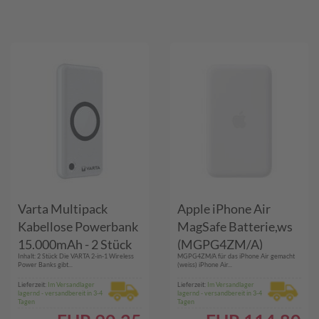
Display
Varta Multipack
Apple iPhone Air
Kabellose Powerbank
MagSafe Batterie,ws
15.000mAh - 2 Stück
(MGPG4ZM/A)
Inhalt: 2 Stück Die VARTA 2-in-1 Wireless
MGPG4ZM/A für das iPhone Air gemacht
Power Banks gibt...
(weiss) iPhone Air...
Lieferzeit:
Im Versandlager
Lieferzeit:
Im Versandlager
lagernd - versandbereit in 3-4
lagernd - versandbereit in 3-4
Tagen
Tagen