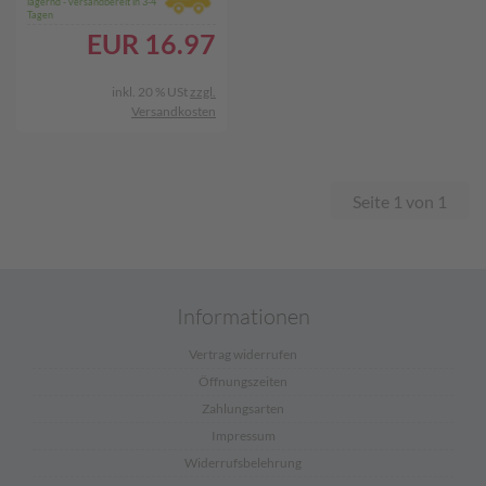
lagernd - versandbereit in 3-4
Tagen
EUR
16.97
inkl. 20 % USt
zzgl.
Versandkosten
Seite 1 von 1
Informationen
Vertrag widerrufen
Öffnungszeiten
Zahlungsarten
Impressum
Widerrufsbelehrung