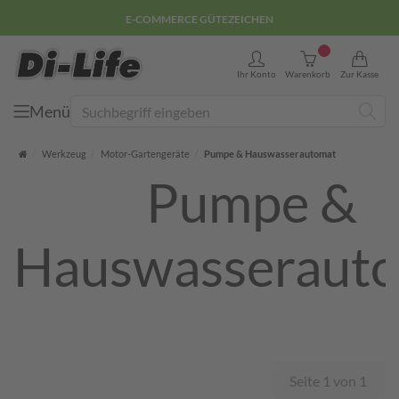
E-COMMERCE GÜTEZEICHEN
0
Ihr Konto
Warenkorb
Zur Kasse
Menü
Suche
Startseite
Werkzeug
Motor-Gartengeräte
Pumpe & Hauswasserautomat
Pumpe &
Hauswasseraut
Seite 1 von 1