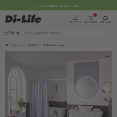
E-COMMERCE GÜTEZEICHEN
0
Ihr Konto
Warenkorb
Zur Kasse
Menü
Suche
Startseite
Haushalt
Bad&Co
Badkollektionen