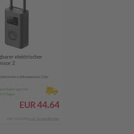
barer elektrischer
ssor 2
elektrischer Luftkompressor 2 Der
sandlager lagernd -
 5-7 Tagen
44.64
EUR
inkl. 20 % USt
zzgl. Versandkosten