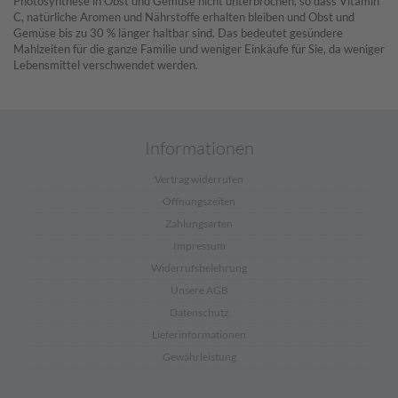
Photosynthese in Obst und Gemüse nicht unterbrochen, so dass Vitamin
C, natürliche Aromen und Nährstoffe erhalten bleiben und Obst und
Gemüse bis zu 30 % länger haltbar sind. Das bedeutet gesündere
Mahlzeiten für die ganze Familie und weniger Einkäufe für Sie, da weniger
Lebensmittel verschwendet werden.
Informationen
Vertrag widerrufen
Öffnungszeiten
Zahlungsarten
Impressum
Widerrufsbelehrung
Unsere AGB
Datenschutz
Lieferinformationen
Gewährleistung