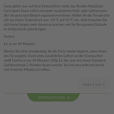
Ganz gleich, was auf Ihrer Einkaufsliste steht, das flexible MultiZone-
Fach bietet Ihnen sofort entweder zusätzlichen Kühl- oder Gefrierraum,
den Sie ganz nach Bedarf organisieren können. Stellen Sie die Temperatur
mit nur einem Tastendruck von -24 °C auf 10 °C ein. Jetzt brauchen Sie
sich keine Sorgen mehr darum zu machen, wie Sie Ihre ganzen Einkäufe
im Kühlschrank unterbringen.
FastIce
Eis in nur 40 Minuten
Warten Sie nicht stundenlang, bis die Party wieder beginnt, wenn Ihnen
das Eis ausgeht. Dank eines zusätzlichen Lüfters an der Eismaschine
stellt FastIce in nur 40 Minuten 100g Eis her, was mit einem Standard-
Gefrierschrank 2 Stunden dauern würde. Sie sind also jederzeit bereit,
sich in letzter Minute zu treffen.
Seite 1 von 1
PRODUKTFILTER