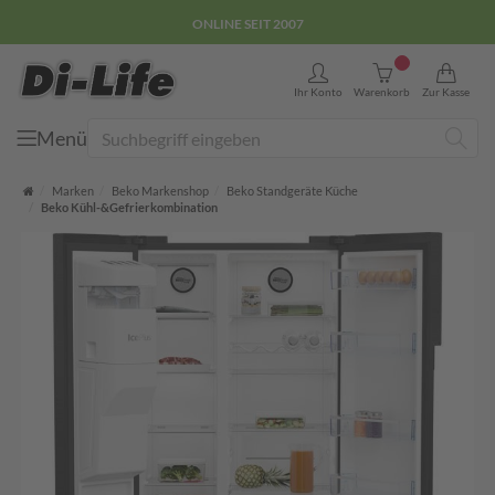
ONLINE SEIT 2007
0
Ihr Konto
Warenkorb
Zur Kasse
Menü
Suche
Startseite
Marken
Beko Markenshop
Beko Standgeräte Küche
Beko Kühl-&Gefrierkombination