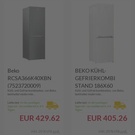
Beko
BEKO KÜHL-
RCSA366K40XBN
GEFRIERKOMBI
(7523720009)
STAND 186X60
Kühl- und Gefrierkombination, von Beko,
Kühl- und Gefrierkombination, von Beko,
Kühl-/Gefrierkombina
(RCSA366K40WN
beinhaltet modernste...
beinhaltet modernste...
tion, Nutzinhalt 343 L
WS)
Lieferzeit:
Im Versandlager
Lieferzeit:
Im Versandlager
lagernd - versandbereit in 3-4
lagernd - versandbereit in 3-4
Tagen
Tagen
EUR
429.62
EUR
405.26
inkl. 20 % USt
zzgl.
inkl. 20 % USt
zzgl.