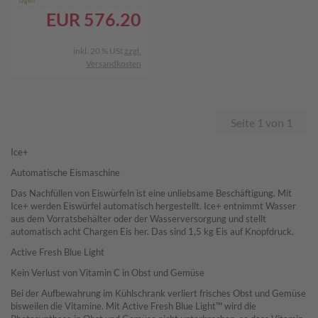
Tagen
EUR
576.20
inkl. 20 % USt
zzgl.
Versandkosten
Seite 1 von 1
Ice+​
Automatische Eismaschine
Das Nachfüllen von Eiswürfeln ist eine unliebsame Beschäftigung. Mit
Ice+ werden Eiswürfel automatisch hergestellt. Ice+ entnimmt Wasser
aus dem Vorratsbehälter oder der Wasserversorgung und stellt
automatisch acht Chargen Eis her. Das sind 1,5 kg Eis auf Knopfdruck.
Active Fresh Blue Light
Kein Verlust von Vitamin C in Obst und Gemüse
Bei der Aufbewahrung im Kühlschrank verliert frisches Obst und Gemüse
bisweilen die Vitamine. Mit Active Fresh Blue Light™ wird die