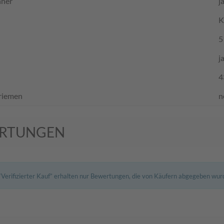
nner
j
K
5
j
4
rriemen
n
RTUNGEN
Verifizierter Kauf” erhalten nur Bewertungen, die von Käufern abgegeben wur