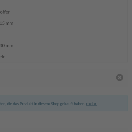
a
offer
15 mm
a
30 mm
ein
mehr
den, die das Produkt in diesem Shop gekauft haben.