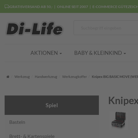
GRATISVERSAND AB 50,-
ONLINE SEIT 2007
E-COMMERCE GÜTEZEIC
AKTIONEN
BABY & KLEINKIND
Startseite
Werkzeug
Handwerkzeug
Werkzeugkoffer
Knipex BIG BASIC MOVE (W
Knipe
Spiel
Basteln
Brett- & Kartenspiele