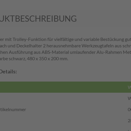
UKTBESCHREIBUNG
r mit Trolley-Funktion für vielfältige und variable Bestückung g
ch und Deckelhalter 2 herausnehmbare Werkzeugtafeln aus sc
en Ausführung aus ABS-Material umlaufender Alu-Rahmen Metallsc
arbe schwarz, 480 x 350 x 200 mm.
Details:
W
W
Artikelnummer
0
2