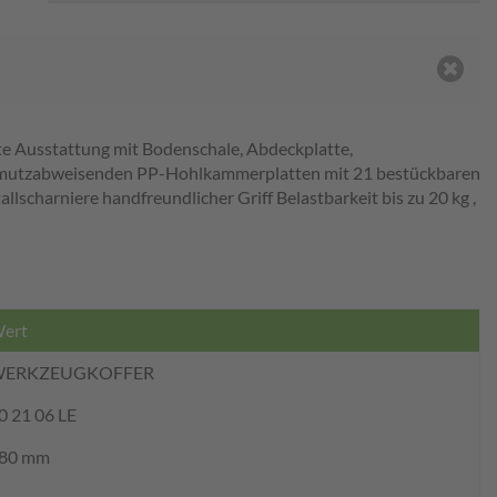
ute Ausstattung mit Bodenschale, Abdeckplatte,
hmutzabweisenden PP-Hohlkammerplatten mit 21 bestückbaren
harniere handfreundlicher Griff Belastbarkeit bis zu 20 kg ,
ert
ERKZEUGKOFFER
0 21 06 LE
80 mm