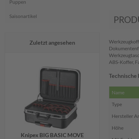
Puppen
Saisonartikel
PROD
Werkzeugkoffe
Zuletzt angesehen
Dokumentenfa
Werkzeugtasch
ABS-Koffer, F
Technische 
Name
Type
Hersteller 
Höhe
Knipex BIG BASIC MOVE