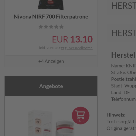
HERS
Nivona NIRF 700 Filterpatrone
HERS
13.10
EUR
inkl. 20 % USt
zzgl. Versandkosten
Herste
+4
Anzeigen
Name: KNIP
Straße: Ob
Postleitzah
Stadt: Wupp
Angebote
Land: DE
Telefonnum
Hinweis:
Trotz sorgfäl
Originalgerät 