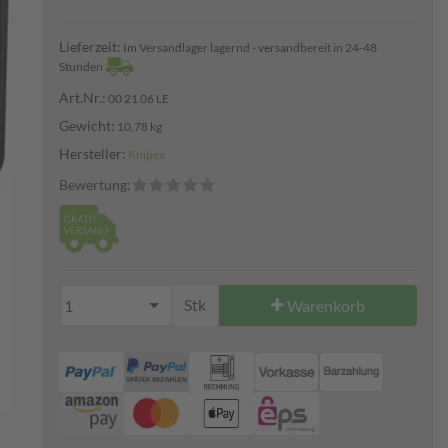
Lieferzeit:
Im Versandlager lagernd - versandbereit in 24-48
Stunden
Art.Nr.:
00 21 06 LE
Gewicht:
10,78 kg
Hersteller:
Knipex
Bewertung:
Stk
1
Warenkorb