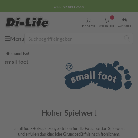
E-COMMERCE GÜTEZEICHEN
0
Ihr Konto
Warenkorb
Zur Kasse
Menü
Suche
Startseite
small foot
small foot
Hoher Spielwert
small foot-Holzspielzeuge stehen für die Extraportion Spielwert
und erfüllen das kindliche Grundbedürfnis nach fröhlichem,