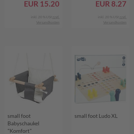
EUR
15.20
EUR
8.27
inkl. 20 % USt
zzgl.
inkl. 20 % USt
zzgl.
Versandkosten
Versandkosten
small foot
small foot Ludo XL
Babyschaukel
"Komfort"