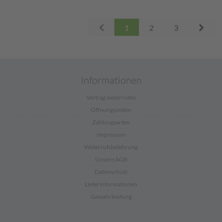
Prev
Next
1
2
3
Informationen
Vertrag widerrufen
Öffnungszeiten
Zahlungsarten
Impressum
Widerrufsbelehrung
Unsere AGB
Datenschutz
Lieferinformationen
Gewährleistung