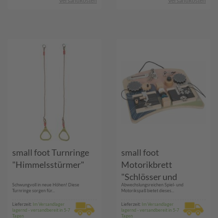
Versandkosten
Versandkosten
small foot Turnringe
small foot
"Himmelsstürmer"
Motorikbrett
"Schlösser und
Schwungvoll in neue Höhen! Diese
Abwechslungsreichen Spiel- und
Rotation"
Turnringe sorgen für...
Motorikspaß bietet dieses...
Lieferzeit:
Im Versandlager
Lieferzeit:
Im Versandlager
lagernd - versandbereit in 5-7
lagernd - versandbereit in 5-7
Tagen
Tagen