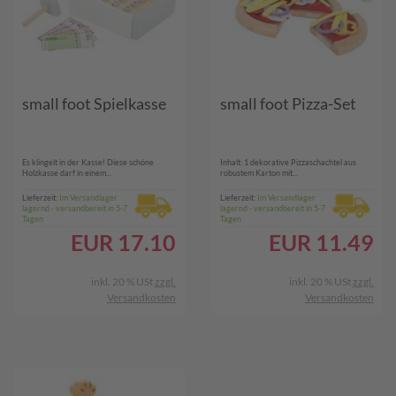
small foot Spielkasse
small foot Pizza-Set
Es klingelt in der Kasse! Diese schöne
Inhalt: 1 dekorative Pizzaschachtel aus
Holzkasse darf in einem...
robustem Karton mit...
Lieferzeit:
Im Versandlager
Lieferzeit:
Im Versandlager
lagernd - versandbereit in 5-7
lagernd - versandbereit in 5-7
Tagen
Tagen
EUR
17.10
EUR
11.49
inkl. 20 % USt
zzgl.
inkl. 20 % USt
zzgl.
Versandkosten
Versandkosten