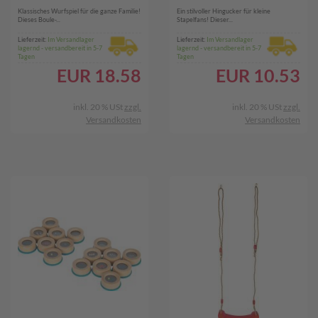
Klassisches Wurfspiel für die ganze Familie!
Ein stilvoller Hingucker für kleine
Dieses Boule-...
Stapelfans! Dieser...
Lieferzeit:
Im Versandlager
Lieferzeit:
Im Versandlager
lagernd - versandbereit in 5-7
lagernd - versandbereit in 5-7
Tagen
Tagen
EUR
18.58
EUR
10.53
inkl. 20 % USt
zzgl.
inkl. 20 % USt
zzgl.
Versandkosten
Versandkosten