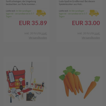
Sanft schwingen, die Umgebung
Ludo-Spaß im Großformat! Bei diesem
beobachten, zur Ruhe kommen....
Spieleklassiker aus Holz...
Lieferzeit:
Im Versandlager
Lieferzeit:
Im Versandlager
lagernd - versandbereit in 5-7
lagernd - versandbereit in 5-7
Tagen
Tagen
EUR
35.89
EUR
33.00
inkl. 20 % USt
zzgl.
inkl. 20 % USt
zzgl.
Versandkosten
Versandkosten