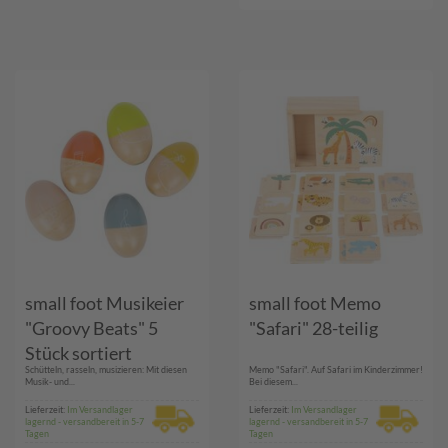
small foot Musikeier
small foot Memo
"Groovy Beats" 5
"Safari" 28-teilig
Stück sortiert
Schütteln, rasseln, musizieren: Mit diesen
Memo "Safari". Auf Safari im Kinderzimmer!
Musik- und...
Bei diesem...
Lieferzeit:
Im Versandlager
Lieferzeit:
Im Versandlager
lagernd - versandbereit in 5-7
lagernd - versandbereit in 5-7
Tagen
Tagen