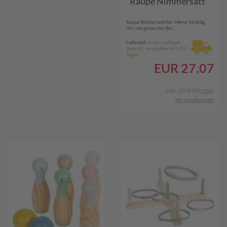
"Raupe Nimmersatt"
Raupe Nimmersatt Hör-Memo 16-teilig.
Hör mal genau hin! Bei...
Lieferzeit:
Im Versandlager
lagernd - versandbereit in 5-7
Tagen
EUR
27.07
inkl. 20 % USt
zzgl.
Versandkosten