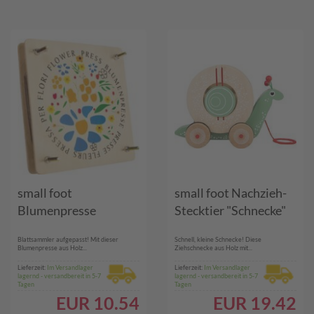
small foot
small foot Nachzieh-
Blumenpresse
Stecktier "Schnecke"
Blattsammler aufgepasst! Mit dieser
Schnell, kleine Schnecke! Diese
Blumenpresse aus Holz...
Ziehschnecke aus Holz mit...
Lieferzeit:
Im Versandlager
Lieferzeit:
Im Versandlager
lagernd - versandbereit in 5-7
lagernd - versandbereit in 5-7
Tagen
Tagen
EUR
10.54
EUR
19.42