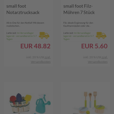
small foot
small foot Filz-
Notarztrucksack
Möhren 7 Stück
All-in-One für den Notfall! Mit diesem
Filz, ideale Ergänzung für den
realistischen...
Kaufmannsladen oder die...
Lieferzeit:
Im Versandlager
Lieferzeit:
Im Versandlager
lagernd - versandbereit in 5-7
lagernd - versandbereit in 5-7
Tagen
Tagen
EUR
48.82
EUR
5.60
inkl. 20 % USt
zzgl.
inkl. 20 % USt
zzgl.
Versandkosten
Versandkosten