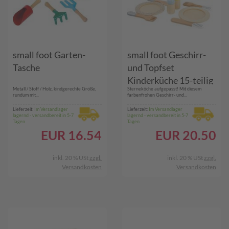
small foot Garten-
small foot Geschirr-
Tasche
und Topfset
Kinderküche 15-teilig
Metall / Stoff / Holz, kindgerechte Größe,
Sterneköche aufgepasst! Mit diesem
rundum mit...
farbenfrohen Geschirr- und...
Lieferzeit:
Im Versandlager
Lieferzeit:
Im Versandlager
lagernd - versandbereit in 5-7
lagernd - versandbereit in 5-7
Tagen
Tagen
EUR
16.54
EUR
20.50
inkl. 20 % USt
zzgl.
inkl. 20 % USt
zzgl.
Versandkosten
Versandkosten