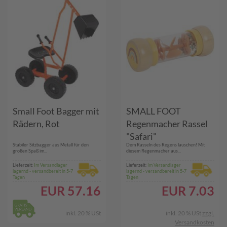
Small Foot Bagger mit
SMALL FOOT
Rädern, Rot
Regenmacher Rassel
"Safari"
​Stabiler Sitzbagger aus Metall für den
Dem Rasseln des Regens lauschen! Mit
großen Spaß im...
diesem Regenmacher aus...
Lieferzeit:
Im Versandlager
Lieferzeit:
Im Versandlager
lagernd - versandbereit in 5-7
lagernd - versandbereit in 5-7
Tagen
Tagen
EUR
57.16
EUR
7.03
inkl. 20 % USt
inkl. 20 % USt
zzgl.
Versandkosten