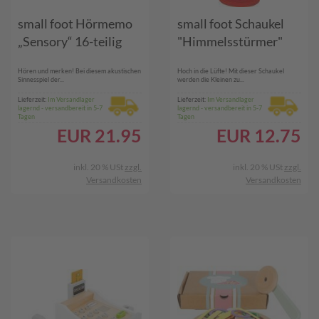
small foot Hörmemo
small foot Schaukel
„Sensory“ 16-teilig
"Himmelsstürmer"
Hören und merken! Bei diesem akustischen
Hoch in die Lüfte! Mit dieser Schaukel
Sinnesspiel der...
werden die Kleinen zu...
Lieferzeit:
Im Versandlager
Lieferzeit:
Im Versandlager
lagernd - versandbereit in 5-7
lagernd - versandbereit in 5-7
Tagen
Tagen
EUR
21.95
EUR
12.75
inkl. 20 % USt
zzgl.
inkl. 20 % USt
zzgl.
Versandkosten
Versandkosten