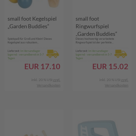
small foot Kegelspiel
small foot
„Garden Buddies“
Ringwurfspiel
„Garden Buddies“
Spielspaß für Groß und Klein! Dieses
Dieses hochwertig verarbeitete
Kegelspiel aus robustem...
Ringwurfspiel ist der perfekte...
Lieferzeit:
Im Versandlager
Lieferzeit:
Im Versandlager
lagernd - versandbereit in 5-7
lagernd - versandbereit in 5-7
Tagen
Tagen
EUR
17.10
EUR
15.02
inkl. 20 % USt
zzgl.
inkl. 20 % USt
zzgl.
Versandkosten
Versandkosten