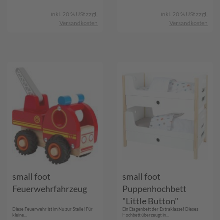
inkl. 20 % USt
zzgl.
inkl. 20 % USt
zzgl.
Versandkosten
Versandkosten
small foot
small foot
Feuerwehrfahrzeug
Puppenhochbett
"Little Button"
Diese Feuerwehr ist im Nu zur Stelle! Für
Ein Etagenbett der Extraklasse! Dieses
kleine...
Hochbett überzeugt in...