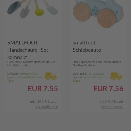
SMALLFOOT
small foot
Handschaufel-Set
Schiebeauto
kompakt
Holz / Metall, robustes Handschaufel-Set,
Holz, ergonomische Form, ein praktischer
inkl. Mehlschaufel,...
Greifling für kleine...
Lieferzeit:
Im Versandlager
Lieferzeit:
Im Versandlager
lagernd - versandbereit in 5-7
lagernd - versandbereit in 5-7
Tagen
Tagen
EUR
7.55
EUR
7.56
inkl. 20 % USt
zzgl.
inkl. 20 % USt
zzgl.
Versandkosten
Versandkosten