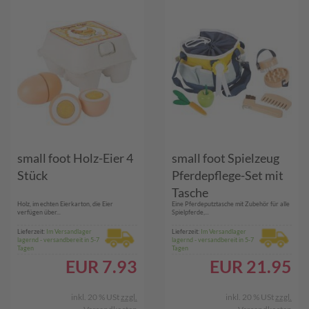
small foot Holz-Eier 4
small foot Spielzeug
Stück
Pferdepflege-Set mit
Tasche
Holz, im echten Eierkarton, die Eier
Eine Pferdeputztasche mit Zubehör für alle
verfügen über...
Spielpferde,...
Lieferzeit:
Im Versandlager
Lieferzeit:
Im Versandlager
lagernd - versandbereit in 5-7
lagernd - versandbereit in 5-7
Tagen
Tagen
EUR
7.93
EUR
21.95
inkl. 20 % USt
zzgl.
inkl. 20 % USt
zzgl.