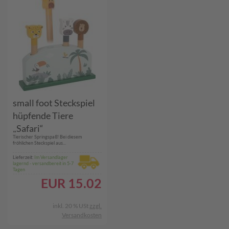
small foot Steckspiel
hüpfende Tiere
„Safari“
Tierischer Springspaß! Bei diesem
fröhlichen Steckspiel aus...
Lieferzeit:
Im Versandlager
lagernd - versandbereit in 5-7
Tagen
EUR
15.02
inkl. 20 % USt
zzgl.
Versandkosten