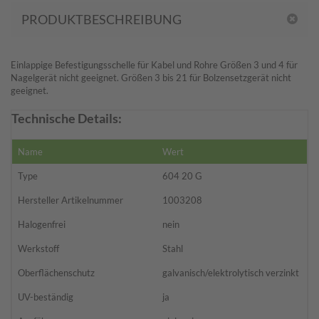
PRODUKTBESCHREIBUNG
Einlappige Befestigungsschelle für Kabel und Rohre Größen 3 und 4 für
Nagelgerät nicht geeignet. Größen 3 bis 21 für Bolzensetzgerät nicht
geeignet.
Technische Details:
Name
Wert
Type
604 20 G
Hersteller Artikelnummer
1003208
Halogenfrei
nein
Werkstoff
Stahl
Oberflächenschutz
galvanisch/elektrolytisch verzinkt
UV-beständig
ja