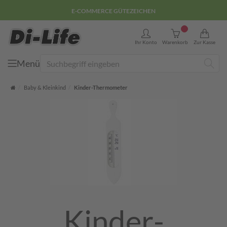
E-COMMERCE GÜTEZEICHEN
0
Ihr Konto
Warenkorb
Zur Kasse
Menü
Suche
Startseite
Baby & Kleinkind
Kinder-Thermometer
Kinder-