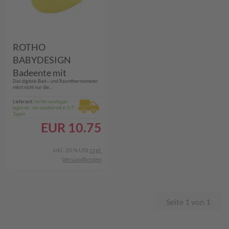
ROTHO
BABYDESIGN
Badeente mit
Das digitale Bad— und Raumthermometer
digitalem
misst nicht nur die...
Thermometer
Lieferzeit:
Im Versandlager
lagernd - versandbereit in 5-7
Tagen
EUR
10.75
inkl. 20 % USt
zzgl.
Versandkosten
Seite 1 von 1